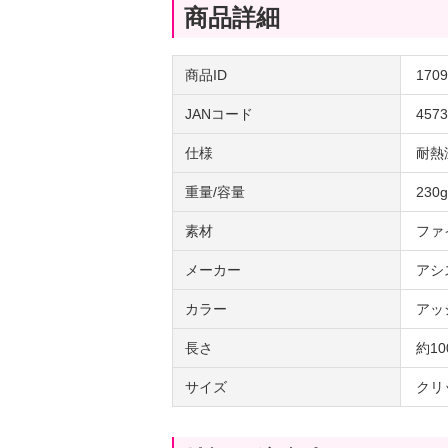
商品詳細
商品ID
1709
JANコード
4573
仕様
耐熱
重量/容量
230g
素材
ファ
メーカー
アシ
カラー
アッ
長さ
約10
サイズ
クリ