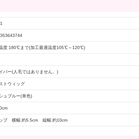
1
353643744
温度:180℃まで(加工最適温度105℃～120℃)
イバー(人毛ではありません。)
ストウィッグ
シュブルー(単色)
0cm
ップ 横幅:約5.5cm 縦幅:約10cm