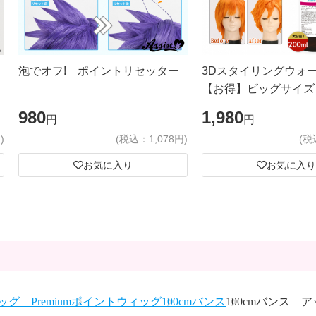
泡でオフ! ポイントリセッター
3Dスタイリングウォ
【お得】ビッグサイズ
980
1,980
円
円
)
(税込：1,078円)
(税
お気に入り
お気に入り
グ Premium
ポイントウィッグ
100cmバンス
100cmバンス ア