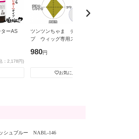
ーターAS
ツンツンちゃま チューブタイ
カチカチく
プ ウィッグ専用スーパーハード
ドスプレー
ジェル
ズ
980
1,980
円
円
込：2,178円)
(税込：1,078円)
お気に入り
ッシュブルー NABL-146