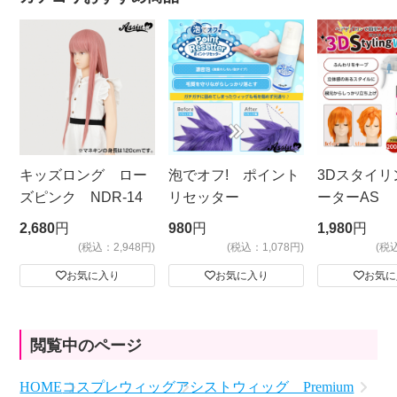
キッズロング ロー
泡でオフ! ポイント
3Dスタイリ
ズピンク NDR-14
リセッター
ーターAS
ビッグサイ
2,680
円
980
円
1,980
円
(税込：2,948円)
(税込：1,078円)
(税
お気に入り
お気に入り
お気に
閲覧中のページ
HOME
コスプレウィッグ
アシストウィッグ Premium