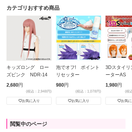
カテゴリおすすめ商品
キッズロング ロー
泡でオフ! ポイント
3Dスタイリ
ズピンク NDR-14
リセッター
ーターAS
ビッグサイ
2,680
円
980
円
1,980
円
(税込：2,948円)
(税込：1,078円)
(税
お気に入り
お気に入り
お気に
閲覧中のページ