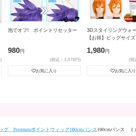
泡でオフ! ポイントリセッター
3Dスタイリングウォ
【お得】ビッグサイズ
980
1,980
円
円
)
(税込：1,078円)
(税
お気に入り
お気に入り
グ Premium
ポイントウィッグ
100cmバンス
100cmバンス ミ