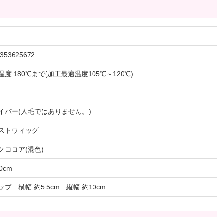
353625672
温度:180℃まで(加工最適温度105℃～120℃)
イバー(人毛ではありません。)
ストウィッグ
クココア(混色)
0cm
ップ 横幅:約5.5cm 縦幅:約10cm