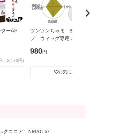
ーターAS
ツンツンちゃま チューブタイ
カチカチく
プ ウィッグ専用スーパーハード
ドスプレー
ジェル
ズ
980
1,980
円
円
込：2,178円)
(税込：1,078円)
お気に入り
ルクココア NMAC-67