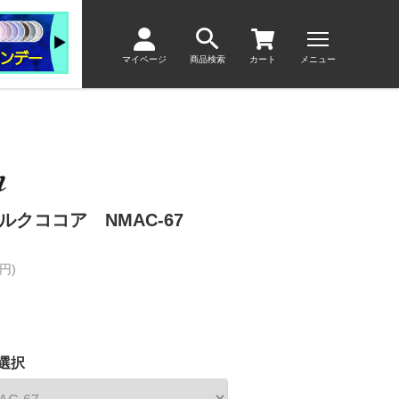
マイページ
商品検索
カート
メニュー
ルクココア NMAC-67
円)
選択