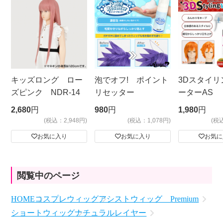
キッズロング ロー
泡でオフ! ポイント
3Dスタイリ
ズピンク NDR-14
リセッター
ーターAS
ビッグサイ
2,680
円
980
円
1,980
円
(税込：2,948円)
(税込：1,078円)
(税
お気に入り
お気に入り
お気に
閲覧中のページ
HOME
コスプレウィッグ
アシストウィッグ Premium
ショートウィッグ
ナチュラルレイヤー