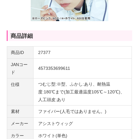
商品詳細
商品ID
27377
JANコー
4573353699611
ド
つむじ型:※型、ふかし:あり、耐熱温
仕様
度:180℃まで(加工最適温度105℃～120℃)、
人工頭皮:あり
素材
ファイバー(人毛ではありません。)
メーカー
アシストウィッグ
カラー
ホワイト(単色)