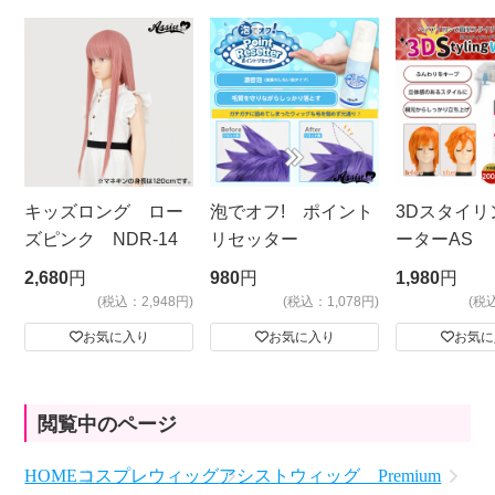
キッズロング ロー
泡でオフ! ポイント
3Dスタイリ
ズピンク NDR-14
リセッター
ーターAS
ビッグサイ
2,680
円
980
円
1,980
円
(税込：2,948円)
(税込：1,078円)
(税
お気に入り
お気に入り
お気に
閲覧中のページ
HOME
コスプレウィッグ
アシストウィッグ Premium