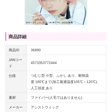
商品詳細
商品ID
36890
JANコー
4573353772444
ド
つむじ型:※型、ふかし:あり、耐熱温
仕様
度:180℃まで(加工最適温度105℃～120℃)、
人工頭皮:あり
素材
ファイバー(人毛ではありません)
メーカー
アシストウィッグ