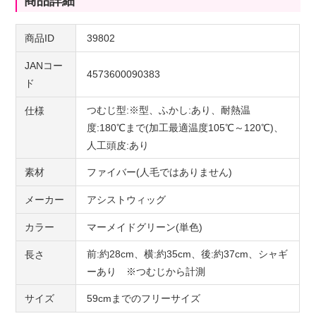
商品詳細
商品ID
39802
JANコー
4573600090383
ド
つむじ型:※型、ふかし:あり、耐熱温
仕様
度:180℃まで(加工最適温度105℃～120℃)、
人工頭皮:あり
素材
ファイバー(人毛ではありません)
メーカー
アシストウィッグ
カラー
マーメイドグリーン(単色)
前:約28cm、横:約35cm、後:約37cm、シャギ
長さ
ーあり ※つむじから計測
サイズ
59cmまでのフリーサイズ