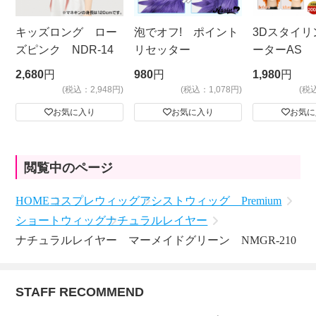
キッズロング ロー
泡でオフ! ポイント
3Dスタイリ
ズピンク NDR-14
リセッター
ーターAS
ビッグサイ
2,680
円
980
円
1,980
円
(税込：2,948円)
(税込：1,078円)
(税
お気に入り
お気に入り
お気に
閲覧中のページ
HOME
コスプレウィッグ
アシストウィッグ Premium
ショートウィッグ
ナチュラルレイヤー
ナチュラルレイヤー マーメイドグリーン NMGR-210
STAFF RECOMMEND