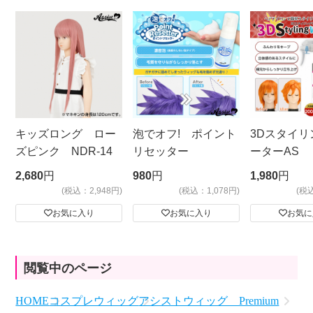
キッズロング ロー
泡でオフ! ポイント
3Dスタイリ
ズピンク NDR-14
リセッター
ーターAS
ビッグサイ
2,680
円
980
円
1,980
円
(税込：2,948円)
(税込：1,078円)
(税
お気に入り
お気に入り
お気に
閲覧中のページ
HOME
コスプレウィッグ
アシストウィッグ Premium