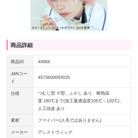
商品詳細
商品ID
40066
JANコー
4573600093025
ド
つむじ型:※型、ふかし:あり、耐熱温
仕様
度:180℃まで(加工最適温度105℃～120℃)、
人工頭皮:あり
素材
ファイバー(人毛ではありません)
メーカー
アシストウィッグ