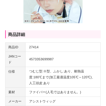
商品詳細
商品ID
27414
JANコー
4573353699987
ド
つむじ型:※型、ふかし:あり、耐熱温
仕様
度:180℃まで(加工最適温度105℃～120℃)、
人工頭皮:あり
素材
ファイバー(人毛ではありません。)
メーカー
アシストウィッグ