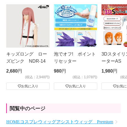
キッズロング ロー
泡でオフ! ポイント
3Dスタイリ
ズピンク NDR-14
リセッター
ーターAS
ビッグサイ
2,680
円
980
円
1,980
円
(税込：2,948円)
(税込：1,078円)
(税
お気に入り
お気に入り
お気に
閲覧中のページ
HOME
コスプレウィッグ
アシストウィッグ Premium