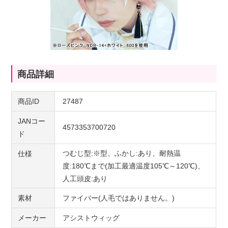
商品詳細
商品ID
27487
JANコー
4573353700720
ド
つむじ型:※型、ふかし:あり、耐熱温
仕様
度:180℃まで(加工最適温度105℃～120℃)、
人工頭皮:あり
素材
ファイバー(人毛ではありません。)
メーカー
アシストウィッグ