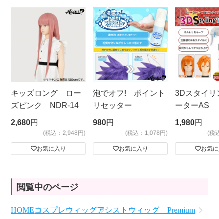
キッズロング ロー
泡でオフ! ポイント
3Dスタイリ
ズピンク NDR-14
リセッター
ーターAS
ビッグサイ
2,680
円
980
円
1,980
円
(税込：2,948円)
(税込：1,078円)
(税
お気に入り
お気に入り
お気に
閲覧中のページ
HOME
コスプレウィッグ
アシストウィッグ Premium