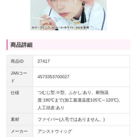
商品詳細
商品ID
27417
JANコー
4573353700027
ド
つむじ型:※型、ふかし:あり、耐熱温
仕様
度:180℃まで(加工最適温度105℃～120℃)、
人工頭皮:あり
素材
ファイバー(人毛ではありません。)
メーカー
アシストウィッグ