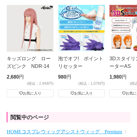
キッズロング ロー
泡でオフ! ポイント
3Dスタイリ
ズピンク NDR-14
リセッター
ーターAS
ビッグサイ
2,680
円
980
円
1,980
円
(税込：2,948円)
(税込：1,078円)
(税
お気に入り
お気に入り
お気に
閲覧中のページ
HOME
コスプレウィッグ
アシストウィッグ Premium