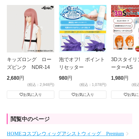
キッズロング ロー
泡でオフ! ポイント
3Dスタイリ
ズピンク NDR-14
リセッター
ーターAS
ビッグサイ
2,680
円
980
円
1,980
円
(税込：2,948円)
(税込：1,078円)
(税
お気に入り
お気に入り
お気に
閲覧中のページ
HOME
コスプレウィッグ
アシストウィッグ Premium