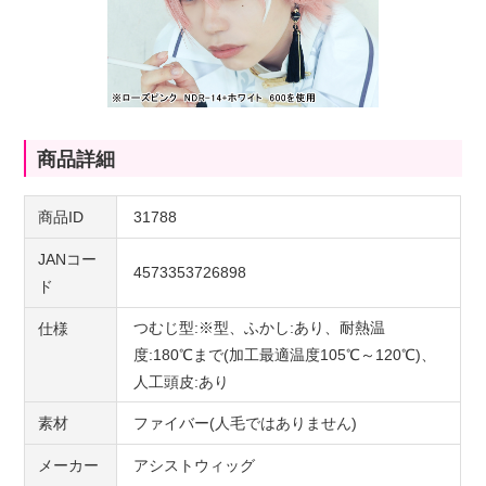
商品詳細
商品ID
31788
JANコー
4573353726898
ド
つむじ型:※型、ふかし:あり、耐熱温
仕様
度:180℃まで(加工最適温度105℃～120℃)、
人工頭皮:あり
素材
ファイバー(人毛ではありません)
メーカー
アシストウィッグ