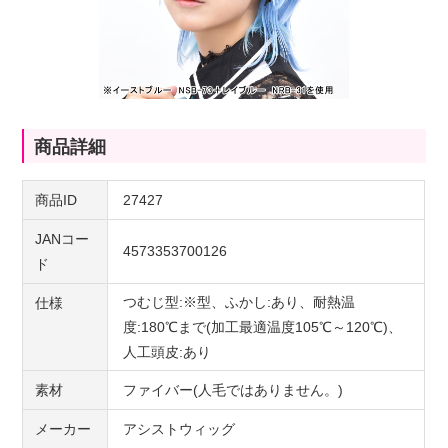
商品詳細
商品ID
27427
JANコー
4573353700126
ド
つむじ型:※型、ふかし:あり、耐熱温
仕様
度:180℃まで(加工最適温度105℃～120℃)、
人工頭皮:あり
素材
ファイバー(人毛ではありません。)
メーカー
アシストウィッグ