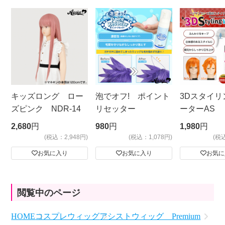
キッズロング ロー
泡でオフ! ポイント
3Dスタイリ
ズピンク NDR-14
リセッター
ーターAS
ビッグサイ
2,680
円
980
円
1,980
円
(税込：2,948円)
(税込：1,078円)
(税
お気に入り
お気に入り
お気に
閲覧中のページ
HOME
コスプレウィッグ
アシストウィッグ Premium