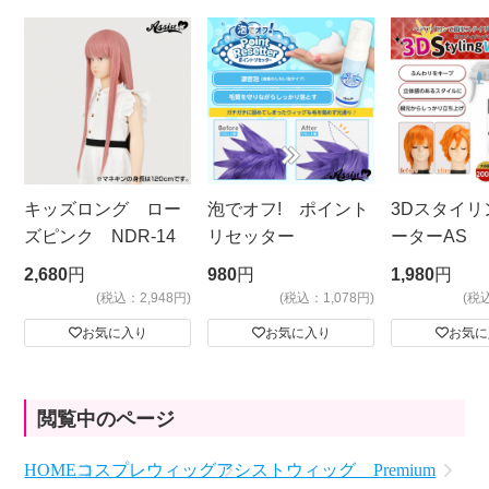
キッズロング ロー
泡でオフ! ポイント
3Dスタイリ
ズピンク NDR-14
リセッター
ーターAS
ビッグサイ
2,680
円
980
円
1,980
円
(税込：2,948円)
(税込：1,078円)
(税
お気に入り
お気に入り
お気に
閲覧中のページ
HOME
コスプレウィッグ
アシストウィッグ Premium