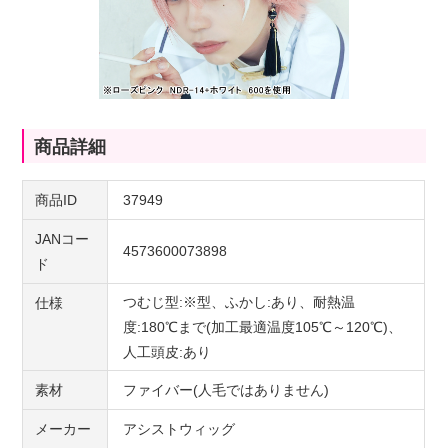
商品詳細
商品ID
37949
JANコー
4573600073898
ド
つむじ型:※型、ふかし:あり、耐熱温
仕様
度:180℃まで(加工最適温度105℃～120℃)、
人工頭皮:あり
素材
ファイバー(人毛ではありません)
メーカー
アシストウィッグ