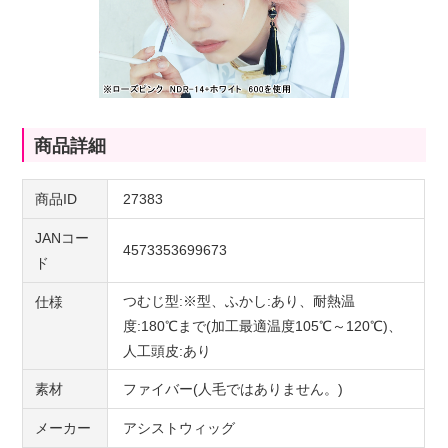
商品詳細
商品ID
27383
JANコー
4573353699673
ド
つむじ型:※型、ふかし:あり、耐熱温
仕様
度:180℃まで(加工最適温度105℃～120℃)、
人工頭皮:あり
素材
ファイバー(人毛ではありません。)
メーカー
アシストウィッグ