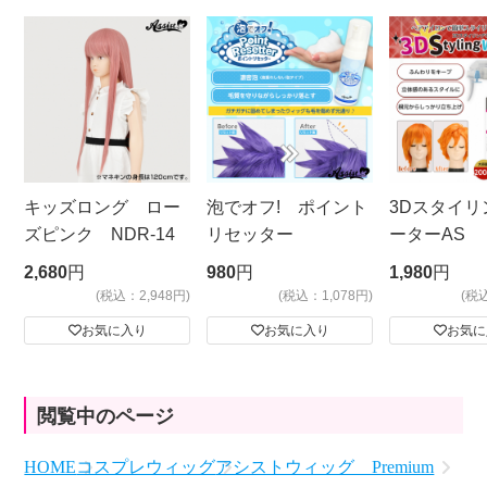
キッズロング ロー
泡でオフ! ポイント
3Dスタイリ
ズピンク NDR-14
リセッター
ーターAS
ビッグサイ
2,680
円
980
円
1,980
円
(税込：2,948円)
(税込：1,078円)
(税
お気に入り
お気に入り
お気に
閲覧中のページ
HOME
コスプレウィッグ
アシストウィッグ Premium