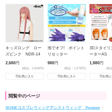
キッズロング ロー
泡でオフ! ポイント
3Dスタイリ
ズピンク NDR-14
リセッター
ーターAS
ビッグサイ
2,680
円
980
円
1,980
円
(税込：2,948円)
(税込：1,078円)
(税
お気に入り
お気に入り
お気に
閲覧中のページ
HOME
コスプレウィッグ
アシストウィッグ Premium