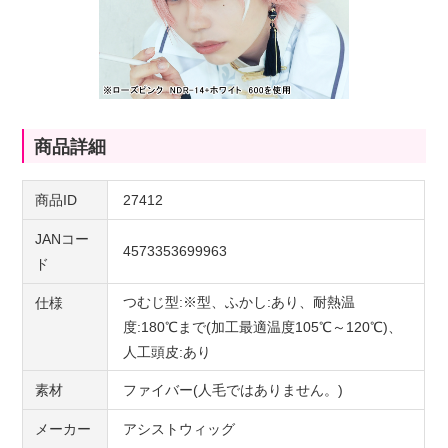
商品詳細
商品ID
27412
JANコー
4573353699963
ド
つむじ型:※型、ふかし:あり、耐熱温
仕様
度:180℃まで(加工最適温度105℃～120℃)、
人工頭皮:あり
素材
ファイバー(人毛ではありません。)
メーカー
アシストウィッグ