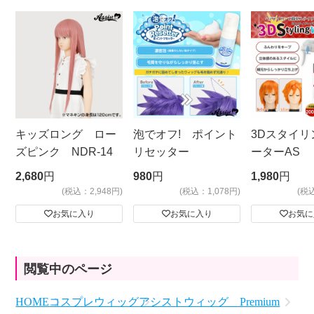
キッズロング ロー
泡でオフ! ポイント
3Dスタイリ
ズピンク NDR-14
リセッター
ーターAS
ビッグサイ
2,680
円
980
円
1,980
円
(税込：2,948円)
(税込：1,078円)
(税
お気に入り
お気に入り
お気に
閲覧中のページ
HOME
コスプレウィッグ
アシストウィッグ Premium