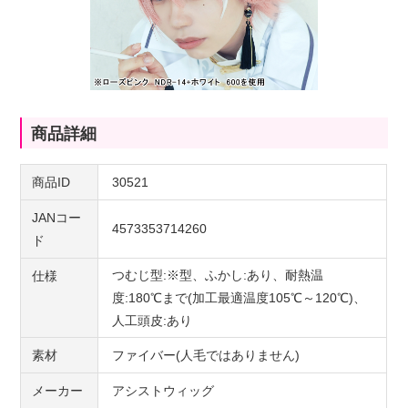
商品詳細
商品ID
30521
JANコー
4573353714260
ド
つむじ型:※型、ふかし:あり、耐熱温
仕様
度:180℃まで(加工最適温度105℃～120℃)、
人工頭皮:あり
素材
ファイバー(人毛ではありません)
メーカー
アシストウィッグ